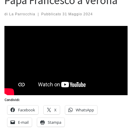
Papa Francesco a Verona
di
La Parrocchia
|
Pubblicato
31 Maggio 2024
Condividi:
Facebook
X
WhatsApp
E-mail
Stampa