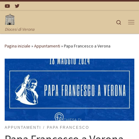
Passa al contenuto
Search
Me
Diocesi di Verona
Pagina iniziale
»
Appuntamenti
»
Papa Francesco a Verona
APPUNTAMENTI
PAPA FRANCESCO