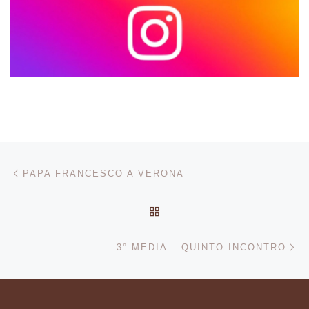
Navigazione articoli
Articolo precedente
PAPA FRANCESCO A VERONA
RITORNA ALLA LISTA DEG
Ar
3° MEDIA – QUINTO INCONTRO