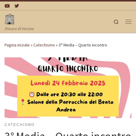
Passa al contenuto
Search
Me
Diocesi di Verona
Pagina iniziale
»
Catechismo
»
3° Media – Quarto incontro
CATECHISMO