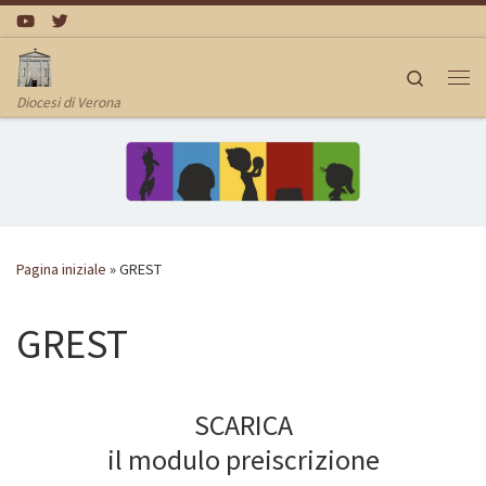
Passa al contenuto
Search
Me
Diocesi di Verona
Pagina iniziale
»
GREST
GREST
SCARICA
il modulo preiscrizione