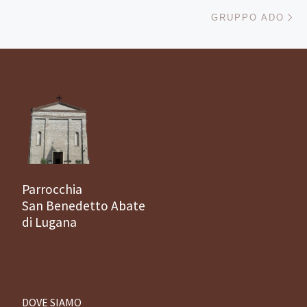
Ar
GRUPPO ADO
Parrocchia
San Benedetto Abate
di Lugana
DOVE SIAMO