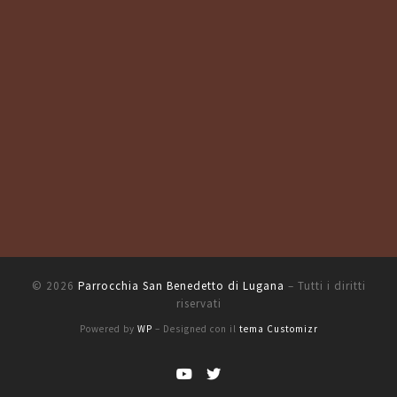
© 2026
Parrocchia San Benedetto di Lugana
– Tutti i diritti
riservati
Powered by
WP
– Designed con il
tema Customizr