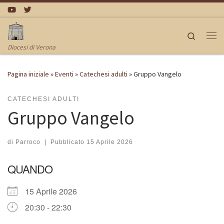
Passa al contenuto
Search
Me
Diocesi di Verona
Pagina iniziale
»
Eventi
»
Catechesi adulti
»
Gruppo Vangelo
CATECHESI ADULTI
Gruppo Vangelo
di
Parroco
|
Pubblicato
15 Aprile 2026
QUANDO
15 Aprile 2026
20:30 - 22:30