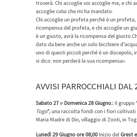
troverà. Chi accoglie voi accoglie me, e chi 
accoglie colui che mi ha mandato.
Chi accoglie un profeta perché è un profeta, 
ricompensa del profeta, e chi accoglie un gi
è un giusto, avrà la ricompensa del giusto.Ch
dato da bere anche un solo bicchiere d’acqu
uno di questi piccoli perché è un discepolo, in
vi dico: non perderà la sua ricompensa».
AVVISI PARROCCHIALI DAL 
Sabato 27
e
Domenica 28 Giugno.:
il gruppo 
Togo
”, una raccolta fondi con i fiori coltiva
Maria Madre di Dio, villaggio di Zooti, in 
Lunedì 29 Giugno
ore 08;00
Inizio del
Grest e