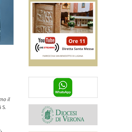
mo il
i S.
,