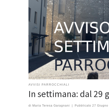
AVVISI PARROCCHIALI
In settimana: dal 29 
di
Maria Teresa Garagnani
|
Pubblicato
27 Giugno