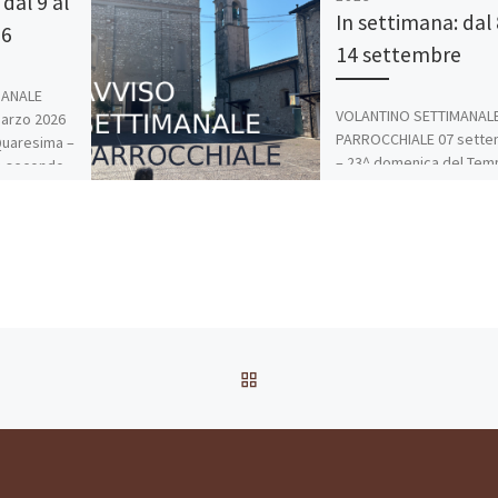
dal 9 al
In settimana: dal 
26
14 settembre
MANALE
VOLANTINO SETTIMANAL
arzo 2026
PARROCCHIALE 07 sette
Quaresima –
– 23^ domenica del Tem
o secondo
Ordinario – Anno C Avve
42) Gesù
che un sabato Gesù si r
[…]
RITORNA ALLA LISTA DEG