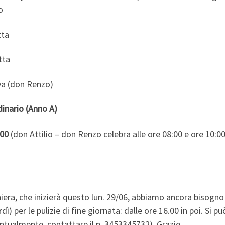
o
tta
tta
va (don Renzo)
inario (Anno A)
:00
(don Attilio – don Renzo celebra alle ore 08:00 e ore 10:00
hiera, che inizierà questo lun. 29/06, abbiamo ancora bisogno
ì) per le pulizie di fine giornata: dalle ore 16.00 in poi. Si p
entualmente, contattare il n. 3453345732). Grazie.