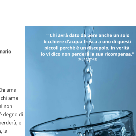
nario
«Chi ama
 chi ama
hi non
 è degno di
perderà, e
, la