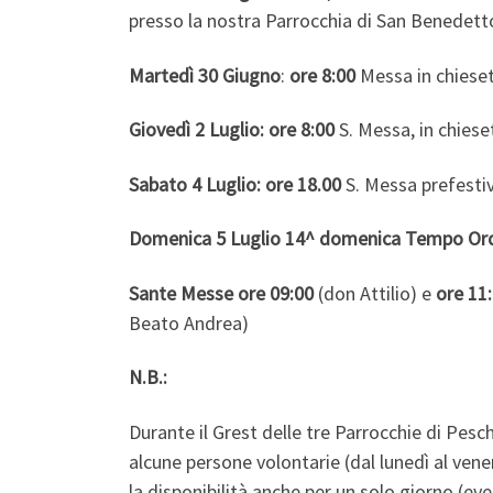
presso la nostra Parrocchia di San Benedett
Martedì 30 Giugno
:
ore 8:00
Messa in chiese
Giovedì 2 Luglio:
ore 8:00
S. Messa, in chiese
Sabato 4 Luglio:
ore 18.00
S. Messa prefesti
Domenica 5 Luglio 14^ domenica Tempo Ord
Sante Messe ore 09:00
(don Attilio) e
ore 11
Beato Andrea)
N.B.:
Durante il Grest delle tre Parrocchie di Pesc
alcune persone volontarie (dal lunedì al venerd
la disponibilità anche per un solo giorno (ev