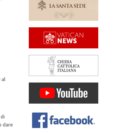
 al
 di
uò dare