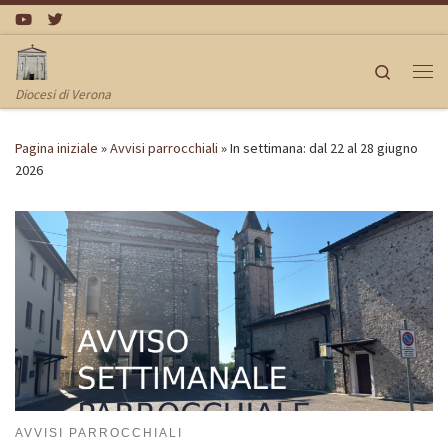
Passa al contenuto
Search
Me
Diocesi di Verona
Pagina iniziale
»
Avvisi parrocchiali
»
In settimana: dal 22 al 28 giugno
2026
AVVISI PARROCCHIALI