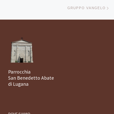
Ar
GRUPPO VANGELO
Parrocchia
San Benedetto Abate
di Lugana
DOVE SIAMO