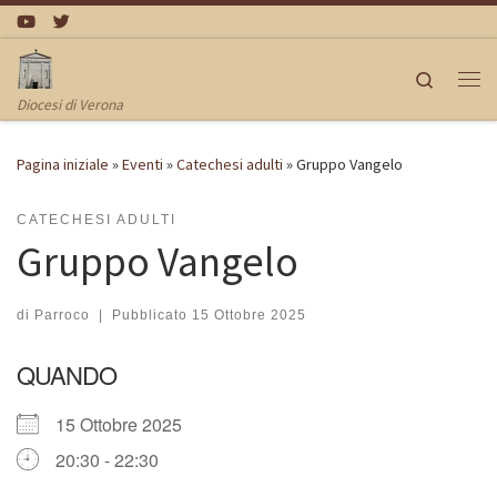
Passa al contenuto
Search
Me
Diocesi di Verona
Pagina iniziale
»
Eventi
»
Catechesi adulti
»
Gruppo Vangelo
CATECHESI ADULTI
Gruppo Vangelo
di
Parroco
|
Pubblicato
15 Ottobre 2025
QUANDO
15 Ottobre 2025
20:30 - 22:30