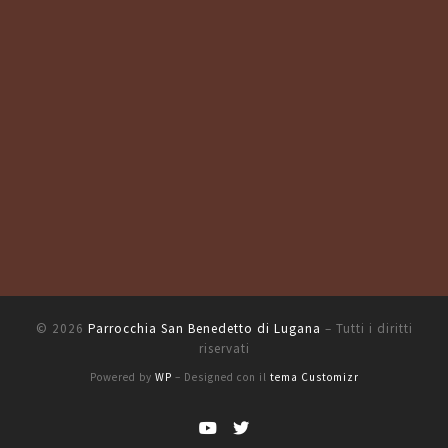
© 2026
Parrocchia San Benedetto di Lugana
– Tutti i diritti
riservati
Powered by
WP
– Designed con il
tema Customizr