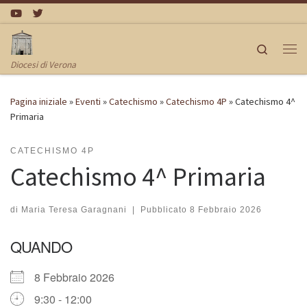
Passa al contenuto
Search
Me
Diocesi di Verona
Pagina iniziale
»
Eventi
»
Catechismo
»
Catechismo 4P
»
Catechismo 4^
Primaria
CATECHISMO 4P
Catechismo 4^ Primaria
di
Maria Teresa Garagnani
|
Pubblicato
8 Febbraio 2026
QUANDO
8 Febbraio 2026
9:30 - 12:00