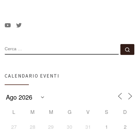
CERCA
Ce
CALENDARIO EVENTI
L
M
M
G
V
S
D
27
28
29
30
31
1
2