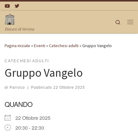
Passa al contenuto
Search
Me
Diocesi di Verona
Pagina iniziale
»
Eventi
»
Catechesi adulti
»
Gruppo Vangelo
CATECHESI ADULTI
Gruppo Vangelo
di
Parroco
|
Pubblicato
22 Ottobre 2025
QUANDO
22 Ottobre 2025
20:30 - 22:30