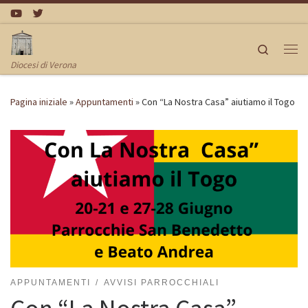
Passa al contenuto
Search
Me
Diocesi di Verona
Pagina iniziale
»
Appuntamenti
»
Con “La Nostra Casa” aiutiamo il Togo
APPUNTAMENTI
AVVISI PARROCCHIALI