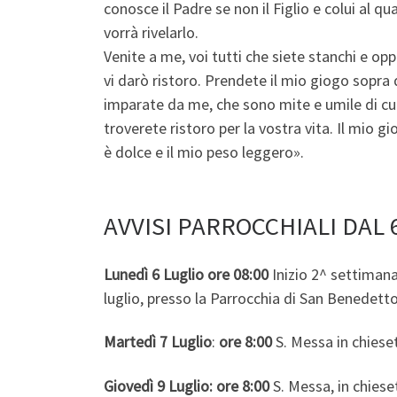
conosce il Padre se non il Figlio e colui al qual
vorrà rivelarlo.
Venite a me, voi tutti che siete stanchi e oppr
vi darò ristoro. Prendete il mio giogo sopra d
imparate da me, che sono mite e umile di cu
troverete ristoro per la vostra vita. Il mio gi
è dolce e il mio peso leggero».
AVVISI PARROCCHIALI DAL 6
Lunedì 6 Luglio
ore 08:00
Inizio 2^ settimana 
luglio, presso la Parrocchia di San Benedett
Martedì 7 Luglio
:
ore 8:00
S. Messa in chiese
Giovedì 9 Luglio:
ore 8:00
S. Messa, in chiese