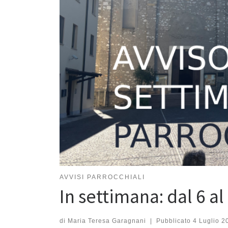
AVVISI PARROCCHIALI
In settimana: dal 6 al
di
Maria Teresa Garagnani
|
Pubblicato
4 Luglio 2