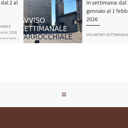
dal 2 al
In settimana: dal
6
gennaio al 1 febb
2026
MANALE
arzo 2026
VOLANTINO SETTIMANAL
Quaresima –
PARROCCHIALE 25 Genna
o secondo
2026 – 3^Domenica Tem
 In quel […]
Ordinario – Anno A Dal
Vangelo secondo Matteo 
12-23) Quando Gesù […]
RITORNA ALLA LISTA DEG