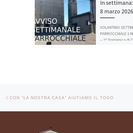
In settimana: 
8 marzo 202
VOLANTINO SETTI
PARROCCHIALE 1 M
– 2^ Domenica di 
Anno A Dal Vangel
Matteo (Mt 17,1-9)
Navigazione articoli
Articolo precedente
CON “LA NOSTRA CASA” AIUTIAMO IL TOGO