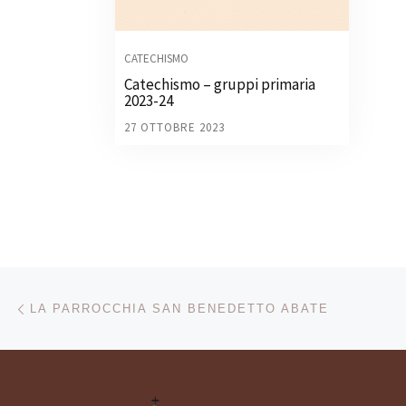
CATECHISMO
Catechismo – gruppi primaria
2023-24
27 OTTOBRE 2023
Navigazione articoli
Articolo precedente
LA PARROCCHIA SAN BENEDETTO ABATE