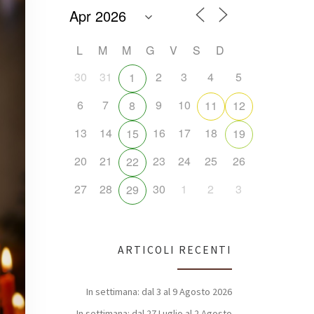
L
M
M
G
V
S
D
30
31
2
3
4
5
1
6
7
9
10
8
11
12
13
14
16
17
18
15
19
20
21
23
24
25
26
22
27
28
30
1
2
3
29
ARTICOLI RECENTI
In settimana: dal 3 al 9 Agosto 2026
In settimana: dal 27 Luglio al 2 Agosto