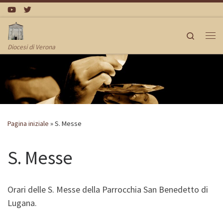
Passa al contenuto
Search
Me
Diocesi di Verona
Pagina iniziale
»
S. Messe
S. Messe
Orari delle S. Messe della Parrocchia San Benedetto di
Lugana.