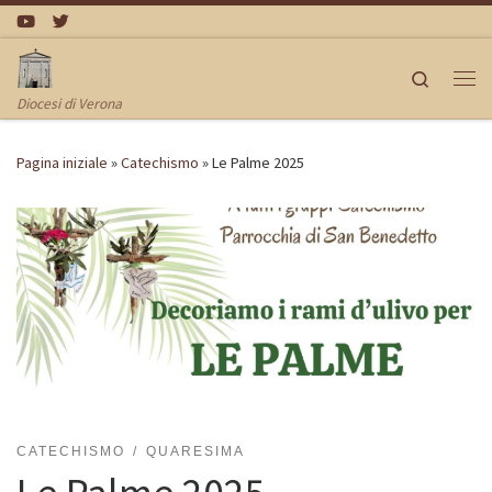
Passa al contenuto
Search
Me
Diocesi di Verona
Pagina iniziale
»
Catechismo
»
Le Palme 2025
CATECHISMO
QUARESIMA