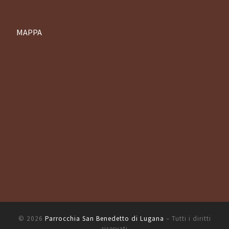
MAPPA
© 2026
Parrocchia San Benedetto di Lugana
– Tutti i diritti
riservati