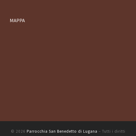
MAPPA
© 2026
Parrocchia San Benedetto di Lugana
– Tutti i diritti