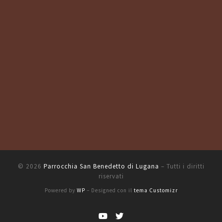
© 2026
Parrocchia San Benedetto di Lugana
– Tutti i diritti
riservati
Powered by
WP
– Designed con il
tema Customizr