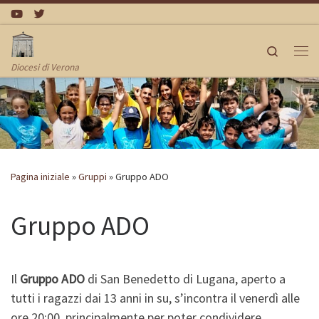
Passa al contenuto
Search
Me
Diocesi di Verona
Pagina iniziale
»
Gruppi
»
Gruppo ADO
Gruppo ADO
Il
Gruppo ADO
di San Benedetto di Lugana, aperto a
tutti i ragazzi dai 13 anni in su, s’incontra il venerdì alle
ore 20:00, principalmente per poter condividere