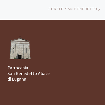
Ar
CORALE SAN BENEDETTO
Parrocchia
San Benedetto Abate
di Lugana