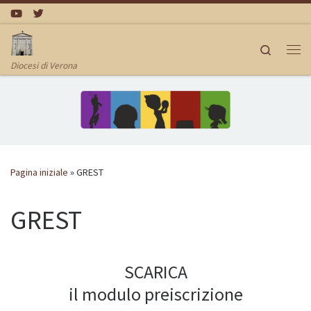
Passa al contenuto
Search
Me
Diocesi di Verona
Pagina iniziale
»
GREST
GREST
SCARICA
il modulo preiscrizione