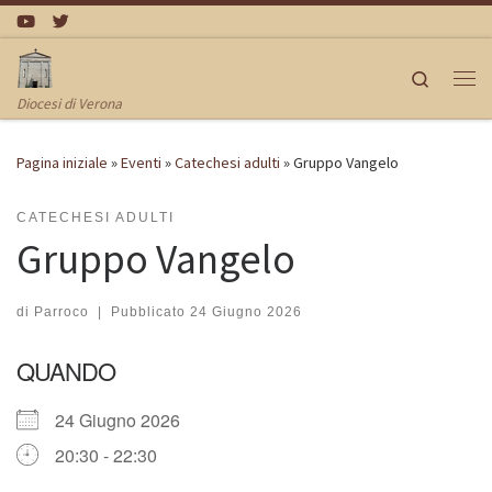
Passa al contenuto
Search
Me
Diocesi di Verona
Pagina iniziale
»
Eventi
»
Catechesi adulti
»
Gruppo Vangelo
CATECHESI ADULTI
Gruppo Vangelo
di
Parroco
|
Pubblicato
24 Giugno 2026
QUANDO
24 Giugno 2026
20:30 - 22:30