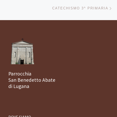
Ar
CATECHISMO 3^ PRIMARIA
Parrocchia
San Benedetto Abate
di Lugana
DOVE SIAMO