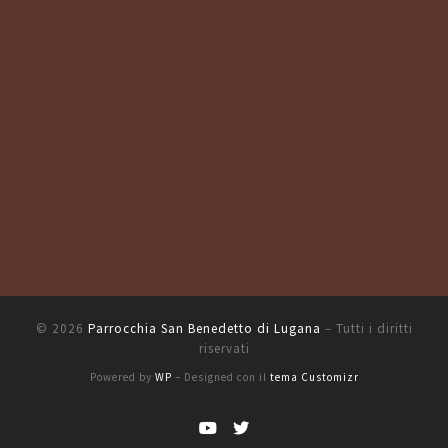
© 2026
Parrocchia San Benedetto di Lugana
– Tutti i diritti
riservati
Powered by
WP
– Designed con il
tema Customizr