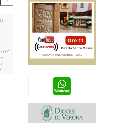
024
Pubblicato
21 Dicembre
2025
Catechismo I media
21 Dicembre 2025 @ 9:30 –
 11:00
12:00 – Incontro ragazzi I
rzo
media al Beato Andrea dalle
 29
9:30 alle 12:00 (S. Messa ore
e
10:00)
sione)
asa
o
) 31
qua