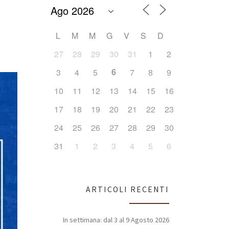
L
M
M
G
V
S
D
Office 365
Outlook Live
27
28
29
30
31
1
2
6
3
4
5
7
8
9
10
11
12
13
14
15
16
17
18
19
20
21
22
23
24
25
26
27
28
29
30
31
1
2
3
4
5
6
ARTICOLI RECENTI
In settimana: dal 3 al 9 Agosto 2026