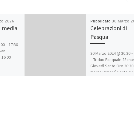
zo 2026
Pubblicato
30 Marzo 2
I media
Celebrazioni di
Pasqua
00 – 17:30
San
30 Marzo 2024 @ 20:30 –
 16:00
– Triduo Pasquale 28 ma
Giovedì Santo Ore 20:30
marzo Venerdì Santo Or
15:00 (Liturgia della Pas
Ore 20:30 (Via Crucis
partendo da La Nostra C
fino alla Chiesa) 30 marz
Sabato Santo Ore 21:00
(Solenne Veglia Pasquale
marzo Domenica di Pas
Ore 09:00 e 11:00 (Sante
Messe)