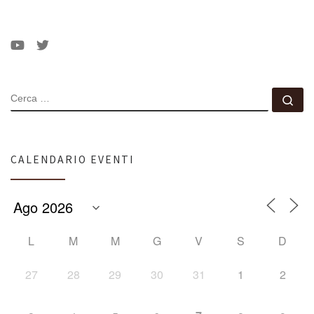
CERCA
Ce
CALENDARIO EVENTI
L
M
M
G
V
S
D
27
28
29
30
31
1
2