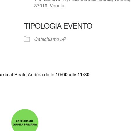
37019, Veneto
TIPOLOGIA EVENTO
e Calendar
iCalendar
Catechismo 5P
aria
al Beato Andrea dalle
10:00 alle 11:30