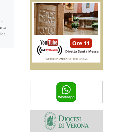
Catechismo 5^
Primaria
 –
ento
15 Febbraio 2026 @ 9:30 –
ica
12:00 – Catechismo 5^
Primaria al Beato Andrea
n
dalle 9:30 alle 12:00 (ore 10:00
S. Messa)