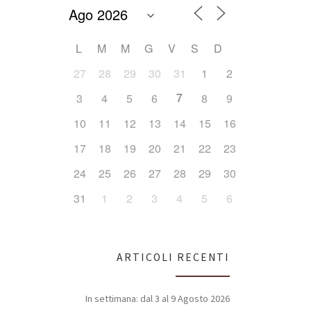
L
M
M
G
V
S
D
Office 365
Outlook Live
27
28
29
30
31
1
2
7
3
4
5
6
8
9
10
11
12
13
14
15
16
17
18
19
20
21
22
23
24
25
26
27
28
29
30
31
1
2
3
4
5
6
ARTICOLI RECENTI
In settimana: dal 3 al 9 Agosto 2026