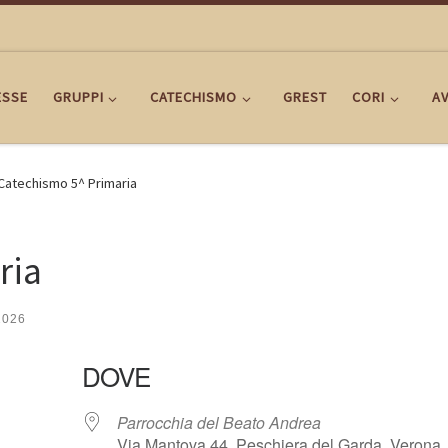
ESSE
GRUPPI
CATECHISMO
GREST
CORI
AV
Catechismo 5^ Primaria
ria
2026
DOVE
Parrocchia del Beato Andrea
Via Mantova 44, Peschiera del Garda, Verona,