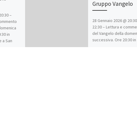
Gruppo Vangelo
20:30 –
28 Gennaio 2026 @ 20:30
 commento
22:30 – Lettura e comm
 domenica
del Vangelo della domen
:30 in
successiva. Ore 20:30 in
e a San
teatro parrocchiale a Sa
Benedetto.