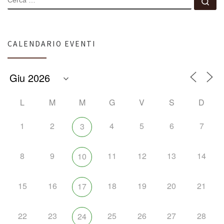
Ce
CALENDARIO EVENTI
L
M
M
G
V
S
D
1
2
4
5
6
7
3
8
9
11
12
13
14
10
15
16
18
19
20
21
17
22
23
25
26
27
28
24