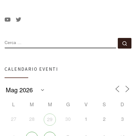
CERCA
Ce
CALENDARIO EVENTI
L
M
M
G
V
S
D
27
28
30
1
2
3
29