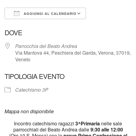
AGGIUNGI AL CALENDARIO
Download ICS
Google Calendar
DOVE
Parrocchia del Beato Andrea
Via Mantova 44, Peschiera del Garda, Verona, 37019,
Veneto
TIPOLOGIA EVENTO
Catechismo 3P
Mappa non disponibile
Incontro catechismo ragazzi
3^Primaria
nelle sale
parrocchiali del Beato Andrea dalle
9:30 alle 12:00
(Ore 10 S. Messa) con le
prove Prima Confessione al