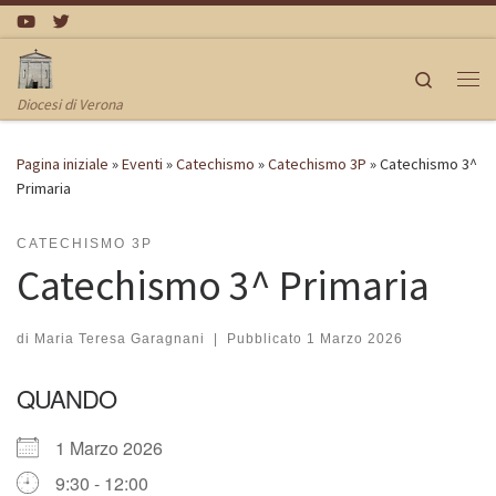
Passa al contenuto
Search
Me
Diocesi di Verona
Pagina iniziale
»
Eventi
»
Catechismo
»
Catechismo 3P
»
Catechismo 3^
Primaria
CATECHISMO 3P
Catechismo 3^ Primaria
di
Maria Teresa Garagnani
|
Pubblicato
1 Marzo 2026
QUANDO
1 Marzo 2026
9:30 - 12:00