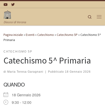
Passa al contenuto
Search
Me
Diocesi di Verona
Pagina iniziale
»
Eventi
»
Catechismo
»
Catechismo 5P
»
Catechismo 5^
Primaria
CATECHISMO 5P
Catechismo 5^ Primaria
di
Maria Teresa Garagnani
|
Pubblicato
18 Gennaio 2026
QUANDO
18 Gennaio 2026
9:30 - 12:00