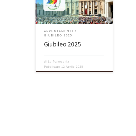
contattare don Alessandro, presso la
parrocchia S. Martino Vescovo di
Peschiera del Garda.
APPUNTAMENTI
GIUBILEO 2025
Giubileo 2025
di
La Parrocchia
Pubblicato
12 Aprile 2025