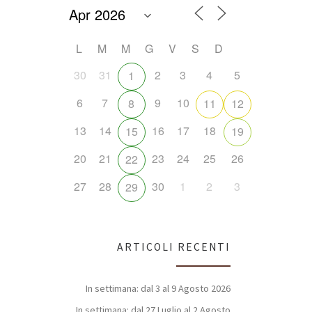
L
M
M
G
V
S
D
30
31
2
3
4
5
1
6
7
9
10
8
11
12
13
14
16
17
18
15
19
20
21
23
24
25
26
22
27
28
30
1
2
3
29
ARTICOLI RECENTI
In settimana: dal 3 al 9 Agosto 2026
In settimana: dal 27 Luglio al 2 Agosto