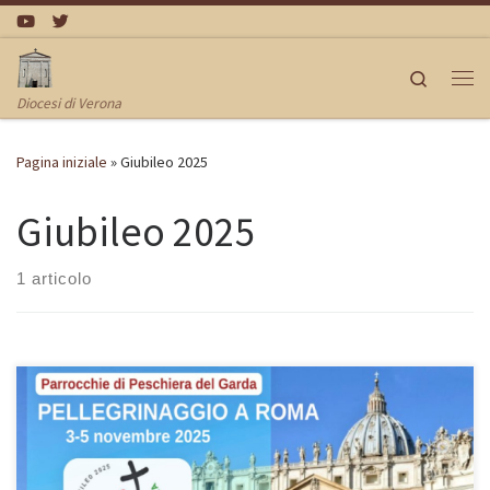
Passa al contenuto
Search
Me
Diocesi di Verona
Pagina iniziale
»
Giubileo 2025
Giubileo 2025
1 articolo
PELLEGRINAGGIO GIUBILARE A ROMA organizzato dalle Parrocchie