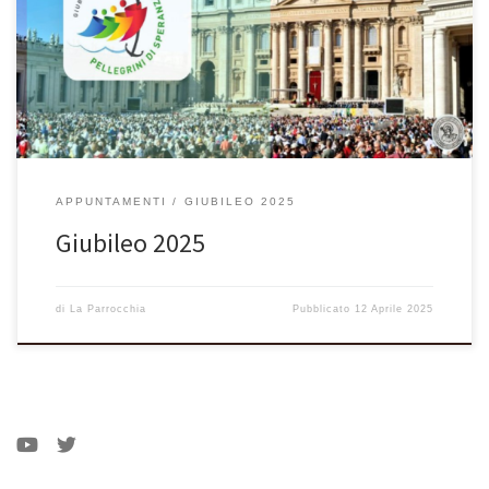
di Peschiera del Garda. Per informazioni contattare don
Alessandro, presso la parrocchia S. Martino Vescovo di Peschiera
del Garda.
APPUNTAMENTI
GIUBILEO 2025
Giubileo 2025
di
La Parrocchia
Pubblicato
12 Aprile 2025