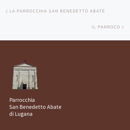
Navigazione articoli
Articolo precedente
LA PARROCCHIA SAN BENEDETTO ABATE
Ar
IL PARROCO
Parrocchia
San Benedetto Abate
di Lugana