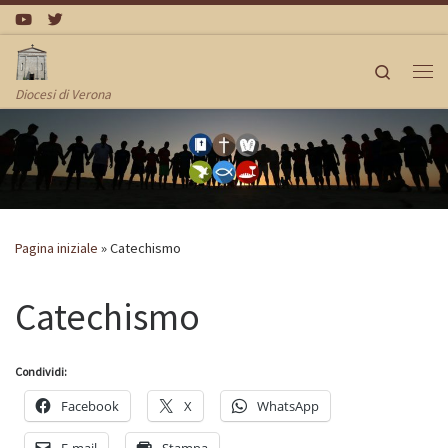
Passa al contenuto
Search
Me
Diocesi di Verona
Pagina iniziale
»
Catechismo
Catechismo
Condividi:
Facebook
X
WhatsApp
E-mail
Stampa