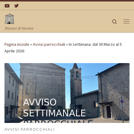
Passa al contenuto
Search
Me
Diocesi di Verona
Pagina iniziale
»
Avvisi parrocchiali
»
In settimana: dal 30 Marzo al 5
Aprile 2026
AVVISI PARROCCHIALI