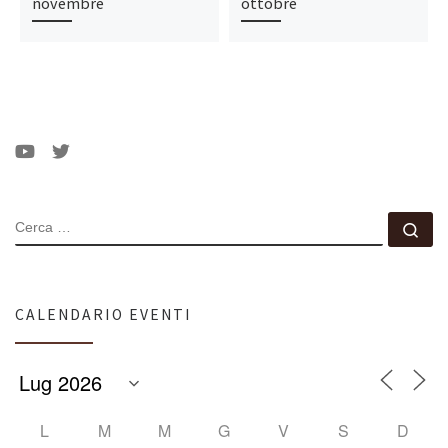
novembre
ottobre
CERCA
Ce
CALENDARIO EVENTI
L
M
M
G
V
S
D