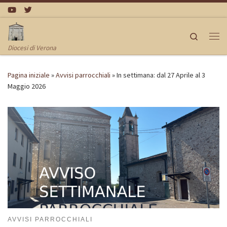
Passa al contenuto
Search
Me
Diocesi di Verona
Pagina iniziale
»
Avvisi parrocchiali
»
In settimana: dal 27 Aprile al 3
Maggio 2026
AVVISI PARROCCHIALI