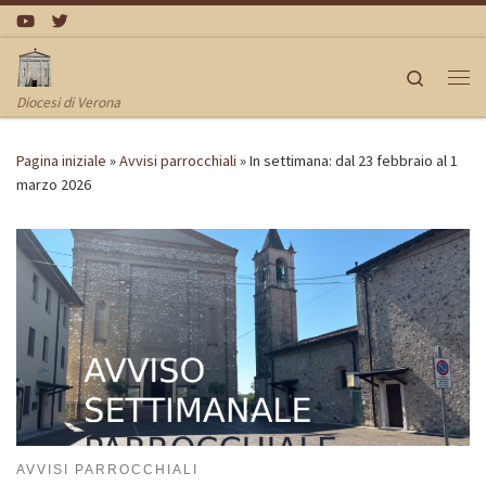
Passa al contenuto
Search
Me
Diocesi di Verona
Pagina iniziale
»
Avvisi parrocchiali
»
In settimana: dal 23 febbraio al 1
marzo 2026
AVVISI PARROCCHIALI