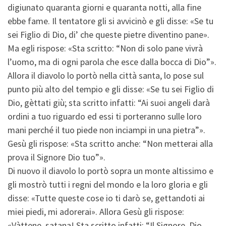
digiunato quaranta giorni e quaranta notti, alla fine
ebbe fame. Il tentatore gli si avvicinò e gli disse: «Se tu
sei Figlio di Dio, di’ che queste pietre diventino pane».
Ma egli rispose: «Sta scritto: “Non di solo pane vivrà
l’uomo, ma di ogni parola che esce dalla bocca di Dio”».
Allora il diavolo lo portò nella città santa, lo pose sul
punto più alto del tempio e gli disse: «Se tu sei Figlio di
Dio, gèttati giù; sta scritto infatti: “Ai suoi angeli darà
ordini a tuo riguardo ed essi ti porteranno sulle loro
mani perché il tuo piede non inciampi in una pietra”».
Gesù gli rispose: «Sta scritto anche: “Non metterai alla
prova il Signore Dio tuo”».
Di nuovo il diavolo lo portò sopra un monte altissimo e
gli mostrò tutti i regni del mondo e la loro gloria e gli
disse: «Tutte queste cose io ti darò se, gettandoti ai
miei piedi, mi adorerai». Allora Gesù gli rispose:
«Vàttene, satana! Sta scritto infatti: “Il Signore, Dio