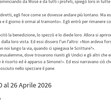
cominciando da Mosè e da tutti i profeti, spiegò loro in tutte 
 diretti, egli fece come se dovesse andare più lontano. Ma es
ra e il giorno è ormai al tramonto». Egli entrò per rimanere c
citò la benedizione, lo spezzò e lo diede loro. Allora si aprir
ì dalla loro vista. Ed essi dissero l’un l’altro: «Non ardeva for
n noi lungo la via, quando ci spiegava le Scritture?».
rusalemme, dove trovarono riuniti gli Undici e gli altri che 
re è risorto ed è apparso a Simone!». Ed essi narravano ciò ch
osciuto nello spezzare il pane.
al 26 Aprile 2026
a