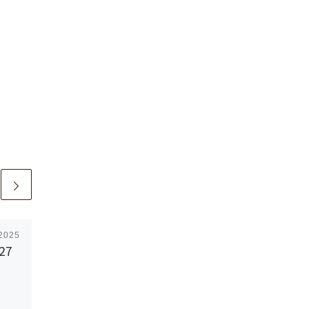
 2025
Pubblicato
25 Luglio 2026
 27
In settimana: dal 27
Luglio al 2 Agosto
2026