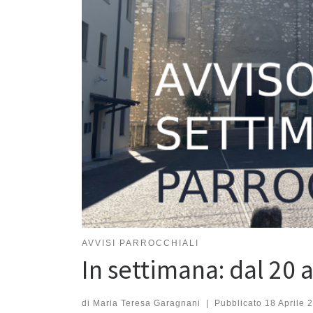
AVVISI PARROCCHIALI
In settimana: dal 20 a
di
Maria Teresa Garagnani
|
Pubblicato
18 Aprile 