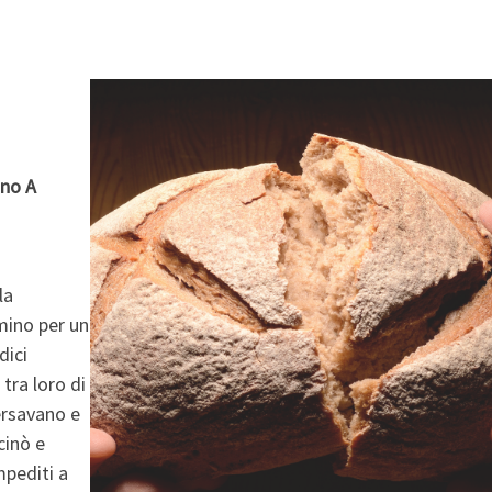
nno A
la
mino per un
dici
tra loro di
ersavano e
cinò e
mpediti a