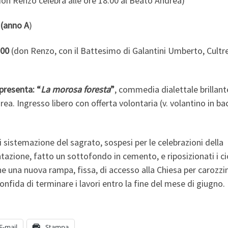
don Renzo celebra alle ore 18.00 al Beato Andrea)
 (anno
A
)
.00
(don Renzo, con il Battesimo di Galantini Umberto, Cultr
presenta: “
La morosa foresta
”
, commedia dialettale brillant
a. Ingresso libero con offerta volontaria (v. volantino in ba
di sistemazione del sagrato, sospesi per le celebrazioni della
tazione, fatto un sottofondo in cemento, e riposizionati i ci
e una nuova rampa, fissa, di accesso alla Chiesa per carozzi
onfida di terminare i lavori entro la fine del mese di giugno.
E-mail
Stampa