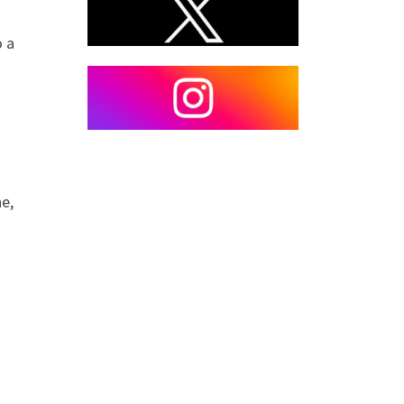
o a
e,