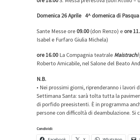
ore 18:00
S. Messa prefestiva (don Attilio – 
Domenica 26 Aprile 4^ domenica di Pasqua
Sante Messe ore
09.00
(don Renzo) e
ore 11
Isabel e Furfaro Giulia Michela)
ore 16.00
La Compagnia teatrale
Maistrachi
Roberto Amicabile, nel Salone del Beato Andre
N.B.
• Nei prossimi giorni, riprenderanno i lavori 
Settimana Santa: sarà tolta tutta la pavimen
di porfido preesistenti. È in programma anch
persone con difficoltà di deambulazione. Si c
Condividi:
Facebook
X
WhatsApp