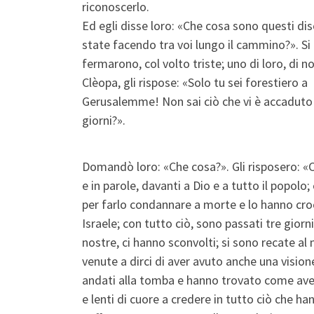
riconoscerlo.
Ed egli disse loro: «Che cosa sono questi dis
state facendo tra voi lungo il cammino?». Si
fermarono, col volto triste; uno di loro, di 
Clèopa, gli rispose: «Solo tu sei forestiero a
Gerusalemme! Non sai ciò che vi è accaduto 
giorni?».
Domandò loro: «Che cosa?». Gli risposero: «C
e in parole, davanti a Dio e a tutto il popol
per farlo condannare a morte e lo hanno croc
Israele; con tutto ciò, sono passati tre gio
nostre, ci hanno sconvolti; si sono recate a
venute a dirci di aver avuto anche una visione
andati alla tomba e hanno trovato come aveva
e lenti di cuore a credere in tutto ciò che h