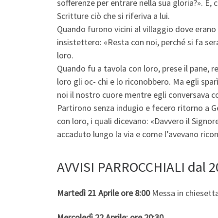
sofferenze per entrare nella sua gloria?». E, 
Scritture ciò che si riferiva a lui.
Quando furono vicini al villaggio dove erano
insistettero: «Resta con noi, perché si fa se
loro.
Quando fu a tavola con loro, prese il pane, re
loro gli oc- chi e lo riconobbero. Ma egli spar
noi il nostro cuore mentre egli conversava co
Partirono senza indugio e fecero ritorno a Ge
con loro, i quali dicevano: «Davvero il Signo
accaduto lungo la via e come l’avevano ricon
AVVISI PARROCCHIALI dal 20 
Martedì 21 Aprile
ore 8:00
Messa in chiesett
Mercoledì 22 Aprile:
ore 20:30