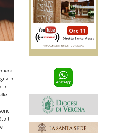
 opere
segnato
ato
elle
 sono
tolti
te