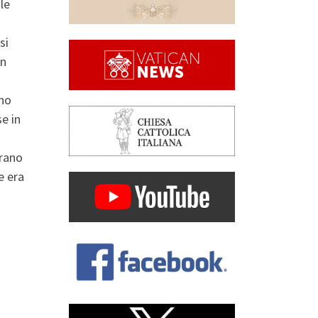
le
si
on
ono
se in
erano
e era