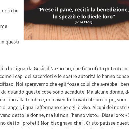
corsi che
nome
in questi
iò che riguarda Gesù, il Nazareno, che fu profeta potente in
o; come i capi dei sacerdoti e le nostre autorità lo hanno con
ifisso. Noi speravamo che egli fosse colui che avrebbe liber
rni da quando queste cose sono accadute. Ma alcune donne, d
l mattino alla tomba e, non avendo trovato il suo corpo, sono
 di angeli, i quali affermano che egli è vivo. Alcuni dei nostri
no detto le donne, ma lui non l’hanno visto». Disse loro: «S
anno detto i profeti! Non bisognava che il Cristo patisse ques