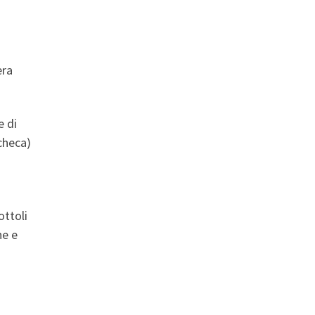
era
e di
checa)
ottoli
ne e