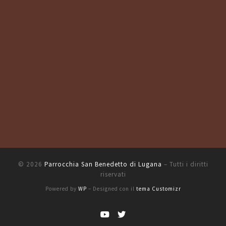
© 2026
Parrocchia San Benedetto di Lugana
– Tutti i diritti
riservati
Powered by
WP
– Designed con il
tema Customizr