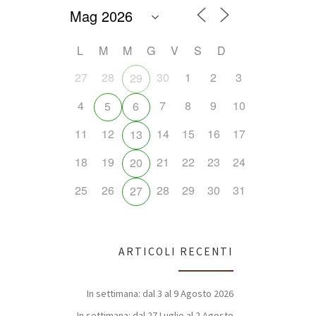
L
M
M
G
V
S
D
27
28
30
1
2
3
29
4
7
8
9
10
5
6
11
12
14
15
16
17
13
18
19
21
22
23
24
20
25
26
28
29
30
31
27
ARTICOLI RECENTI
In settimana: dal 3 al 9 Agosto 2026
In settimana: dal 27 Luglio al 2 Agosto