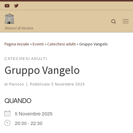
Passa al contenuto
Search
Me
Diocesi di Verona
Pagina iniziale
»
Eventi
»
Catechesi adulti
»
Gruppo Vangelo
CATECHESI ADULTI
Gruppo Vangelo
di
Parroco
|
Pubblicato
5 Novembre 2025
QUANDO
5 Novembre 2025
20:30 - 22:30