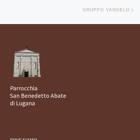
Ar
GRUPPO VANGELO
Parrocchia
San Benedetto Abate
di Lugana
DOVE SIAMO