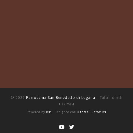
© 2026
Parrocchia San Benedetto di Lugana
– Tutti i diritti
riservati
Powered by
WP
– Designed con il
tema Customizr