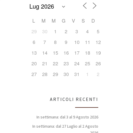
L
M
M
G
V
S
D
Office 365
Outlook Live
29
30
1
2
3
4
5
6
7
8
9
10
11
12
13
14
15
16
17
18
19
20
21
22
23
24
25
26
27
28
29
30
31
1
2
ARTICOLI RECENTI
In settimana: dal 3 al 9 Agosto 2026
In settimana: dal 27 Luglio al 2 Agosto
2026