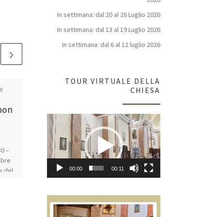
In settimana: dal 20 al 26 Luglio 2026
In settimana: dal 13 al 19 Luglio 2026
In settimana: dal 6 al 12 luglio 2026
TOUR VIRTUALE DELLA
CHIESA
e
Pubblicato
15 Ottobre 2025
Gruppo Vangelo
 non
Video
15 Ottobre 2025 @ 20:30 –
Player
22:30 – Lettura e commento
del Vangelo della domenica
0 –
successiva. Ore 20:30 in
mbre
teatro parrocchiale a San
00:00
00:11
e del
Benedetto.
ma:
l’ha”,
ano