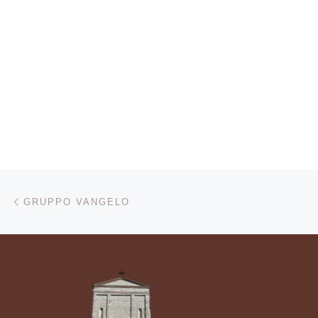
Navigazione articoli
Articolo precedente
GRUPPO VANGELO