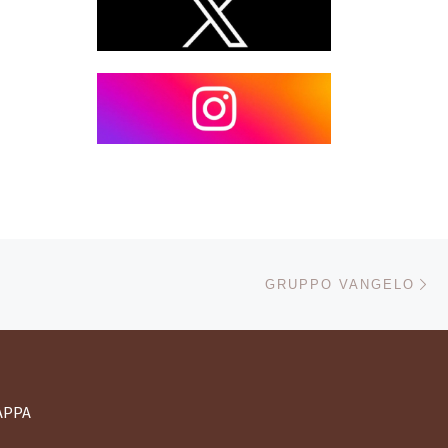
Ar
LI ARTICOLI
GRUPPO VANGELO
APPA