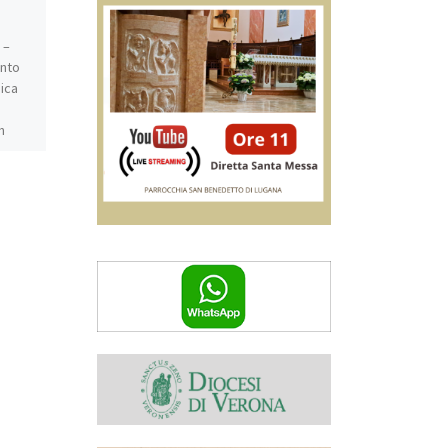
Catechismo I media
 –
2 Novembre 2025 @ 9:30 –
ento
12:00 – Incontro ragazzi I
ica
media al Beato Andrea dalle
9:30 alle 12:00 (S. Messa ore
n
10:00)