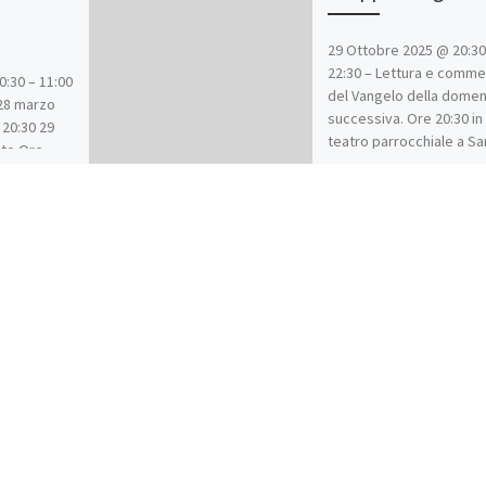
29 Ottobre 2025 @ 20:30
22:30 – Lettura e comm
:30 – 11:00
del Vangelo della domen
 28 marzo
successiva. Ore 20:30 in
 20:30 29
teatro parrocchiale a Sa
nto Ore
Benedetto.
la Passione)
is
stra Casa
0 marzo
21:00
squale) 31
i Pasqua
(Sante