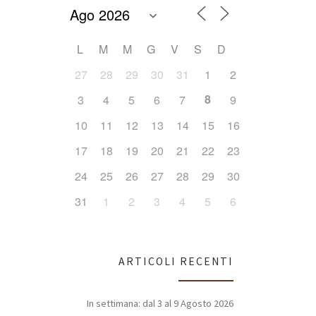
L
M
M
G
V
S
D
Office 365
Outlook Live
27
28
29
30
31
1
2
8
3
4
5
6
7
9
10
11
12
13
14
15
16
17
18
19
20
21
22
23
24
25
26
27
28
29
30
31
1
2
3
4
5
6
ARTICOLI RECENTI
In settimana: dal 3 al 9 Agosto 2026