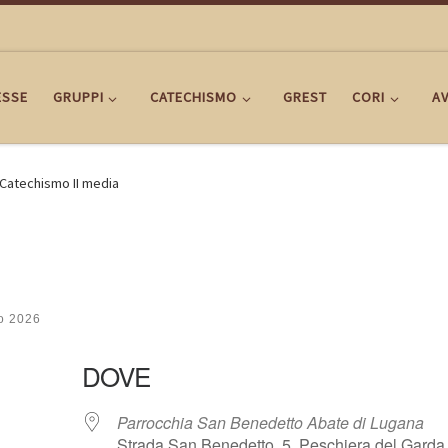
ESSE
GRUPPI
CATECHISMO
GREST
CORI
AV
Catechismo II media
o 2026
DOVE
Parrocchia San Benedetto Abate di Lugana
Strada San Benedetto, 5, Peschiera del Garda