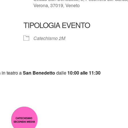
Verona, 37019, Veneto
TIPOLOGIA EVENTO
e Calendar
iCalendar
Catechismo 2M
a
in teatro a
San Benedetto
dalle
10:00 alle 11:30