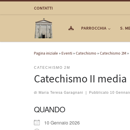
Passa al contenuto
CONTATTI
PARROCCHIA
S. M
Pagina iniziale
»
Eventi
»
Catechismo
»
Catechismo 2M
»
CATECHISMO 2M
Catechismo II media
di
Maria Teresa Garagnani
|
Pubblicato
10 Gennai
QUANDO
10 Gennaio 2026