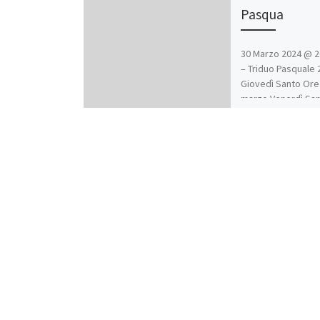
Pasqua
30 Marzo 2024 @ 20
– Triduo Pasquale
Giovedì Santo Ore
marzo Venerdì Sa
15:00 (Liturgia del
Ore 20:30 (Via Cruc
partendo da La No
fino alla Chiesa) 3
Sabato Santo Ore 
(Solenne Veglia Pa
marzo Domenica d
Ore 09:00 e 11:00 
Messe)