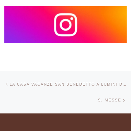
Navigazione articoli
Articolo precedente
LA CASA VACANZE SAN BENEDETTO A LUMINI DI SAN ZENO DI MONTAGNA
Ar
S. MESSE