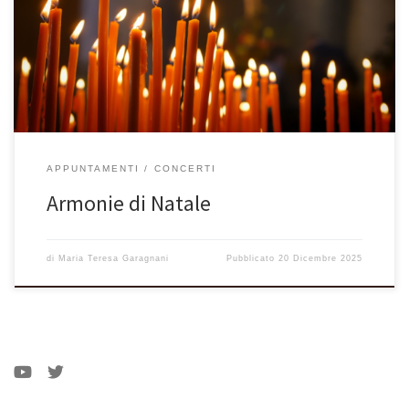
Dicembre 2015 ore 16:30 in chiesa. con la collaborazione dei cori
“Gardart” e “Anima Vocis”
APPUNTAMENTI
CONCERTI
Armonie di Natale
di
Maria Teresa Garagnani
Pubblicato
20 Dicembre 2025