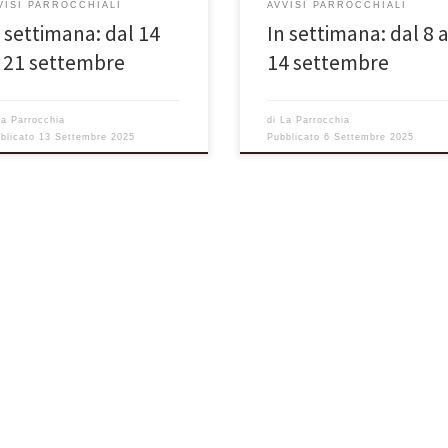
VISI PARROCCHIALI
AVVISI PARROCCHIALI
 bisogna che sia innalzato […]
voltò e disse […]
n settimana: dal 14
In settimana: dal 8 a
l 21 settembre
14 settembre
La Parrocchia
di
La Parrocchia
blicato
13 Settembre 2025
Pubblicato
6 Settembre 2025