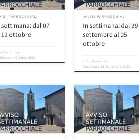
!». Il Signore rispose: «Se aveste
indossava vestiti di porpora e di l
 quanto un granello di senape,
finissimo, e ogni giorno si dava a l
este dire a questo gelso:
banchetti. Un povero, di nome
VISI PARROCCHIALI
AVVISI PARROCCHIALI
icati e vai a piantarti nel mare”,
Lazzaro, stava alla sua […]
n settimana: dal 07
In settimana: dal 29
l 12 ottobre
settembre al 05
ottobre
La Parrocchia
blicato
4 Ottobre 2025
di
La Parrocchia
Pubblicato
28 Settembre 2025
NTINO SETTIMANALE
VOLANTINO SETTIMANALE
OCCHIALE 14 settembre –
PARROCCHIALE 07 settembre – 2
tazione della Santa Croce – Anno
domenica del Tempo Ordinario –
 quel tempo, Gesù disse a
Anno C Avvenne che un sabato G
dèmo: «Nessuno è mai salito al
si recò a casa di uno dei capi dei
o, se non colui che è disceso dal
farisei per pranzare ed essi stava
o, il Figlio dell’uomo. E come
osservarlo. In quel tempo, una fol
 innalzò il serpente nel deserto,
numerosa andava con Gesù. Egli s