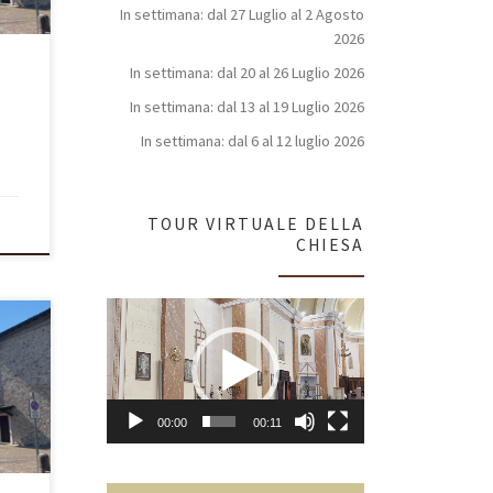
ino
In settimana: dal 27 Luglio al 2 Agosto
auti
2026
In settimana: dal 20 al 26 Luglio 2026
In settimana: dal 13 al 19 Luglio 2026
In settimana: dal 6 al 12 luglio 2026
TOUR VIRTUALE DELLA
CHIESA
Video
Player
3^
esù
00:00
00:11
no a
la
i