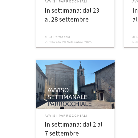
AVVISI PARROCCHIALI
AV
cose importanti. […]
così
In settimana: dal 23
I
al 28 settembre
a
di
La Parrocchia
di
Pubblicato
20 Settembre 2025
Pub
VOLANTINO SETTIMANALE
PARROCCHIALE 31 agosto – 22^
domenica del Tempo Ordinario –
Anno C Avvenne che un sabato Gesù
si recò a casa di uno dei capi dei
farisei per pranzare ed essi stavano a
osservarlo. Diceva agli invitati una
parabola, notando come sceglievano
AVVISI PARROCCHIALI
i primi posti: «Quando sei invitato […]
In settimana: dal 2 al
7 settembre