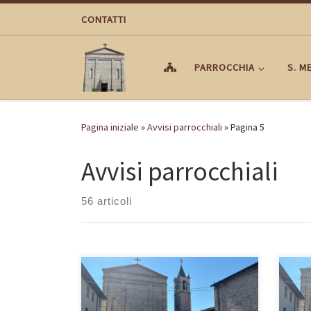
Passa al contenuto
CONTATTI
PARROCCHIA
S. M
Pagina iniziale
»
Avvisi parrocchiali
»
Pagina 5
Avvisi parrocchiali
56 articoli
VOLANTINO SETTIMANALE
VOLA
PARROCCHIALE 2 Novembre –
PARR
Commemorazione di tutti i fedeli
dome