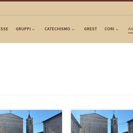
ESSE
GRUPPI
CATECHISMO
GREST
CORI
AV
NTINO SETTIMANALE
VOLANTINO SETTIMANALE
OCCHIALE 26 ottobre – 30^
PARROCCHIALE 19 ottobre – 29^
nica del Tempo Ordinario –
domenica del Tempo Ordinario –