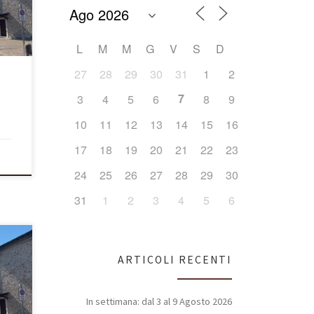
 (Lc
va ai
L
M
M
G
V
S
D
nza
 un
27
28
29
30
31
1
2
7
3
4
5
6
8
9
10
11
12
13
14
15
16
17
18
19
20
21
22
23
24
25
26
27
28
29
30
31
1
2
3
4
5
6
ARTICOLI RECENTI
6^
 ai
In settimana: dal 3 al 9 Agosto 2026