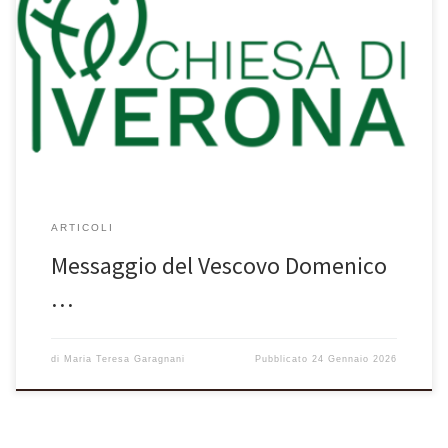
Allegati Domenica-della-Parola-2026-Vescovo (266 kB)
ARTICOLI
Messaggio del Vescovo Domenico
…
di
Maria Teresa Garagnani
Pubblicato
24 Gennaio 2026