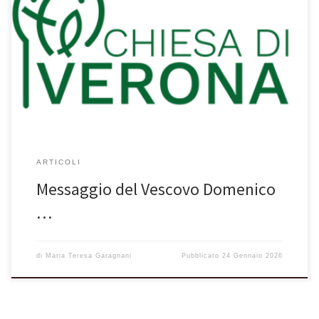
Allegati Domenica-della-Parola-2026-Vescovo (266 kB)
ARTICOLI
Messaggio del Vescovo Domenico
…
di
Maria Teresa Garagnani
Pubblicato
24 Gennaio 2026