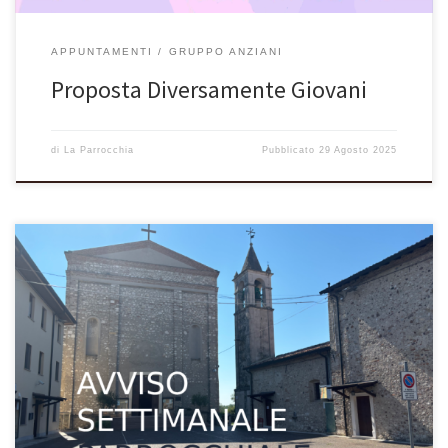
APPUNTAMENTI
GRUPPO ANZIANI
Proposta Diversamente Giovani
di
La Parrocchia
Pubblicato
29 Agosto 2025
VOLANTINO SETTIMANALE PARROCCHIALE Dal 10/08 al 17/08 avvisi,
appuntamenti, attività in parrocchia. 10 agosto19^ domenica del
Tempo Ordinario – Anno C Dal Vangelo secondo Luca (Lc 12,35-40
– forma breve) In quel tempo, Gesù disse ai suoi discepoli: «Siate
pronti, con le vesti strette ai fianchi e le lampade accese; […]