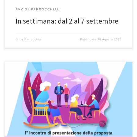
AVVISI PARROCCHIALI
In settimana: dal 2 al 7 settembre
di
La Parrocchia
Pubblicato
29 Agosto 2025
Primo incontro di presentazione della “Proposta Diversamente
Giovani” per gli over 65… ma siete tuti i benvenuti. Per
informazioni contattare Francesca (S. Benedetto) cell.:
3312552416 e Cristina (Beato Andrea) cell.: 3455080934