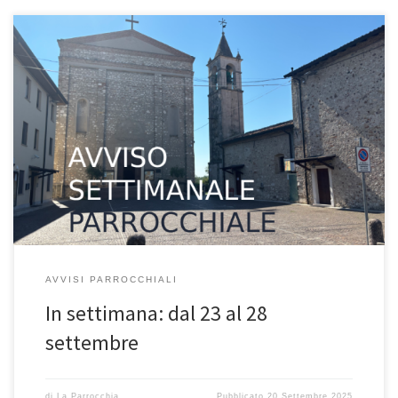
VOLANTINO SETTIMANALE PARROCCHIALE 21 settembre – 25^
domenica del Tempo Ordinario – Anno C In quel tempo, Gesù
diceva ai discepoli: «Chi è fedele in cose di poco conto, è fedele
anche in cose importanti; e chi è disonesto in cose di poco conto,
è disonesto anche in cose importanti. […]
AVVISI PARROCCHIALI
In settimana: dal 23 al 28
settembre
di
La Parrocchia
Pubblicato
20 Settembre 2025