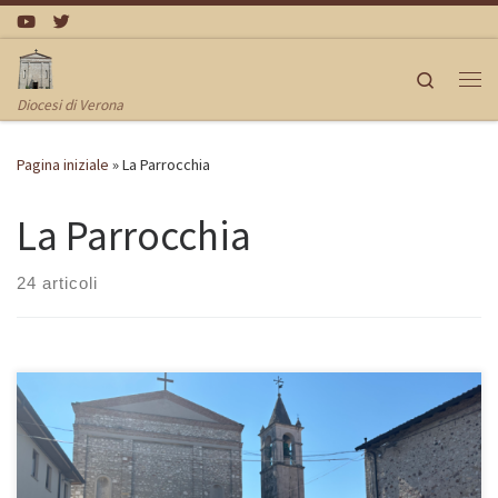
Passa al contenuto
Search
Me
Diocesi di Verona
Pagina iniziale
»
La Parrocchia
La Parrocchia
24 articoli
VOLANTINO SETTIMANALE PARROCCHIALE 5 ottobre – 27^
domenica del Tempo Ordinario – Anno C In quel tempo, gli