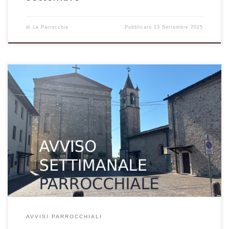
di
La Parrocchia
Pubblicato
13 Settembre 2025
VOLANTINO SETTIMANALE PARROCCHIALE 07 settembre – 23^
domenica del Tempo Ordinario – Anno C Avvenne che un sabato
Gesù si recò a casa di uno dei capi dei farisei per pranzare ed essi
stavano a osservarlo. In quel tempo, una folla numerosa andava
con Gesù. Egli si voltò e disse […]
AVVISI PARROCCHIALI