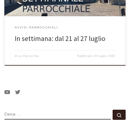
AVVISI PARROCCHIALI
In settimana: dal 21 al 27 luglio
di
La Parrocchia
Pubblicato
19 Luglio 2025
CERCA
Ce