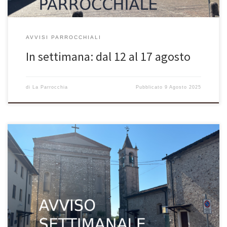
AVVISI PARROCCHIALI
In settimana: dal 12 al 17 agosto
di
La Parrocchia
Pubblicato
9 Agosto 2025
VOLANTINO SETTIMANALE PARROCCHIALE Dal 20/07 al 27/07 avvisi,
appuntamenti, attività in parrocchia. 20 luglio16^ domenica del
Tempo Ordinario – Anno C Dal Vangelo secondo Luca (Lc 10,38-
42)In quel tempo, mentre erano in cammino, Gesù entrò in un
villaggio e una donna, di nome Marta, lo ospitò. Ella aveva una
sorella, […]