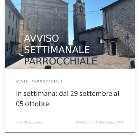
VOLANTINO SETTIMANALE PARROCCHIALE 28 settembre – 26^
domenica del Tempo Ordinario – Anno C In quel tempo, Gesù
disse ai farisei: «C’era un uomo ricco, che indossava vestiti di
porpora e di lino finissimo, e ogni giorno si dava a lauti banchetti.
Un povero, di nome Lazzaro, stava alla sua […]
AVVISI PARROCCHIALI
In settimana: dal 29 settembre al
05 ottobre
di
La Parrocchia
Pubblicato
28 Settembre 2025