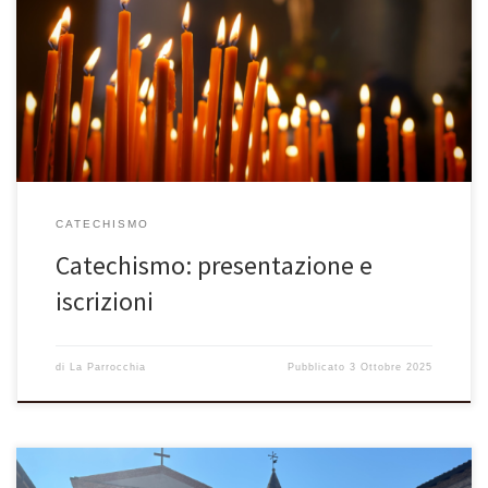
la presentazione e iscrizioni all’anno catechistico 2025-2026.
Venerdì 10 Ottobre 2025 alle ore 20:30 presso la Chiesa di San
Benedetto di Lugana L’invito è rivolto a tutte le famiglie dei
ragazzi frequentanti le seguenti classi: 3^- 4^- 5^ PRIMARIA […]
CATECHISMO
Catechismo: presentazione e
iscrizioni
di
La Parrocchia
Pubblicato
3 Ottobre 2025