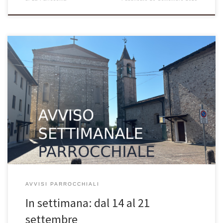
VOLANTINO SETTIMANALE PARROCCHIALE 14 settembre –
Esaltazione della Santa Croce – Anno C In quel tempo, Gesù disse
a Nicodèmo: «Nessuno è mai salito al cielo, se non colui che è
disceso dal cielo, il Figlio dell’uomo. E come Mosè innalzò il
serpente nel deserto, così bisogna che sia innalzato […]
AVVISI PARROCCHIALI
In settimana: dal 14 al 21
settembre