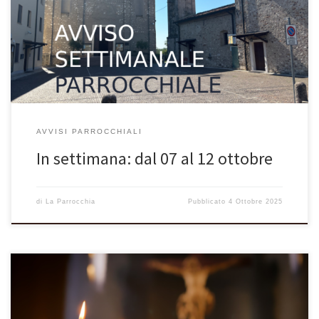
apostoli dissero al Signore: «Accresci in noi la fede!». Il Signore
rispose: «Se aveste fede quanto un granello di senape, potreste
dire a questo gelso: “Sràdicati e vai a piantarti nel mare”, […]
AVVISI PARROCCHIALI
In settimana: dal 07 al 12 ottobre
di
La Parrocchia
Pubblicato
4 Ottobre 2025
Parrocchie di San Benedetto di Lugana e Beato Andrea unite per