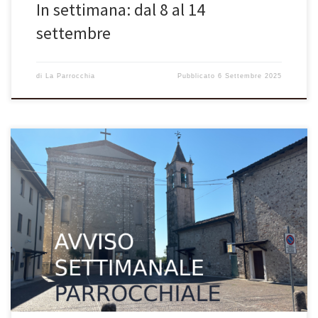
In settimana: dal 8 al 14
settembre
di
La Parrocchia
Pubblicato
6 Settembre 2025
VOLANTINO SETTIMANALE PARROCCHIALE 31 agosto – 22^
domenica del Tempo Ordinario – Anno C Avvenne che un sabato
Gesù si recò a casa di uno dei capi dei farisei per pranzare ed essi
stavano a osservarlo. Diceva agli invitati una parabola, notando
come sceglievano i primi posti: «Quando sei invitato […]