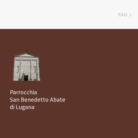
Ar
TAG
Parrocchia
San Benedetto Abate
di Lugana