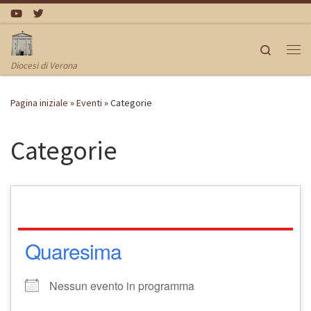
Passa al contenuto
Search
Me
Diocesi di Verona
Pagina iniziale
»
Eventi
»
Categorie
Categorie
Quaresima
Nessun evento in programma