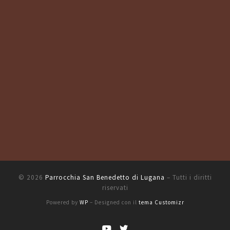
© 2026
Parrocchia San Benedetto di Lugana
– Tutti i diritti
riservati
Powered by
WP
– Designed con il
tema Customizr